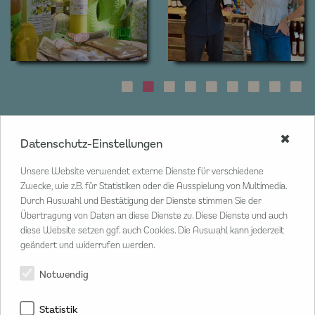
✖
Datenschutz-Einstellungen
CENTER MANAGEMENT
Unsere Website verwendet externe Dienste für verschiedene
Poststraße 33
Zwecke, wie z.B. für Statistiken oder die Ausspielung von Multimedia.
20354 Hamburg
Durch Auswahl und Bestätigung der Dienste stimmen Sie der
Übertragung von Daten an diese Dienste zu. Diese Dienste und auch
T
040 80 802 02 20
diese Website setzen ggf. auch Cookies. Die Auswahl kann jederzeit
M
info@hanseviertel.de
geändert und widerrufen werden.
Herr Lars Sammann
Center Manager
Notwendig
Statistik