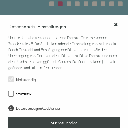
✖
Datenschutz-Einstellungen
CENTER MANAGEMENT
Unsere Website verwendet externe Dienste für verschiedene
Poststraße 33
Zwecke, wie z.B. für Statistiken oder die Ausspielung von Multimedia.
20354 Hamburg
Durch Auswahl und Bestätigung der Dienste stimmen Sie der
Übertragung von Daten an diese Dienste zu. Diese Dienste und auch
T
040 80 802 02 20
diese Website setzen ggf. auch Cookies. Die Auswahl kann jederzeit
M
info@hanseviertel.de
geändert und widerrufen werden.
Herr Lars Sammann
Center Manager
Notwendig
Statistik
Details anzeigen/ausblenden
Nur notwendige