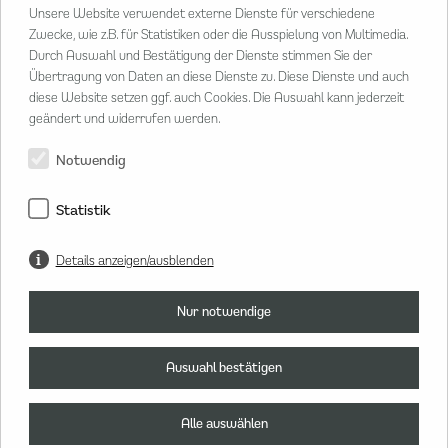
CENTER MANAGEMENT
Unsere Website verwendet externe Dienste für verschiedene
Poststraße 33
Zwecke, wie z.B. für Statistiken oder die Ausspielung von Multimedia.
20354 Hamburg
Durch Auswahl und Bestätigung der Dienste stimmen Sie der
Übertragung von Daten an diese Dienste zu. Diese Dienste und auch
T
040 80 802 02 20
diese Website setzen ggf. auch Cookies. Die Auswahl kann jederzeit
M
info@hanseviertel.de
geändert und widerrufen werden.
Herr Lars Sammann
Center Manager
Notwendig
Statistik
Details anzeigen/ausblenden
Nur notwendige
Auswahl bestätigen
PASSAGE
Große Bleichen 30/36 | 20354 Hamburg | Öffnungszeiten Mo - Sa
Alle auswählen
10 - 19 Uhr