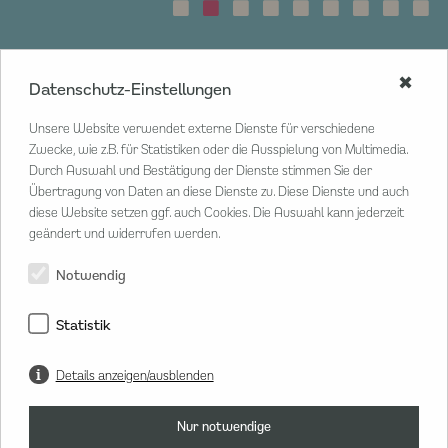
✖
Datenschutz-Einstellungen
CENTER MANAGEMENT
Unsere Website verwendet externe Dienste für verschiedene
Poststraße 33
Zwecke, wie z.B. für Statistiken oder die Ausspielung von Multimedia.
20354 Hamburg
Durch Auswahl und Bestätigung der Dienste stimmen Sie der
Übertragung von Daten an diese Dienste zu. Diese Dienste und auch
T
040 80 802 02 20
diese Website setzen ggf. auch Cookies. Die Auswahl kann jederzeit
M
info@hanseviertel.de
geändert und widerrufen werden.
Herr Lars Sammann
Center Manager
Notwendig
Statistik
Details anzeigen/ausblenden
Nur notwendige