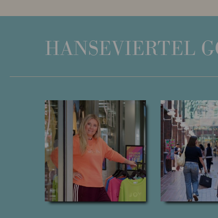
HANSEVIERTEL
G