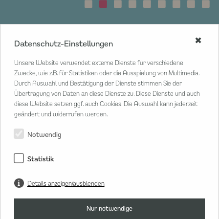
✖
Datenschutz-Einstellungen
CENTER MANAGEMENT
Unsere Website verwendet externe Dienste für verschiedene
Poststraße 33
Zwecke, wie z.B. für Statistiken oder die Ausspielung von Multimedia.
20354 Hamburg
Durch Auswahl und Bestätigung der Dienste stimmen Sie der
Übertragung von Daten an diese Dienste zu. Diese Dienste und auch
T
040 80 802 02 20
diese Website setzen ggf. auch Cookies. Die Auswahl kann jederzeit
M
info@hanseviertel.de
geändert und widerrufen werden.
Herr Lars Sammann
Center Manager
Notwendig
Statistik
Details anzeigen/ausblenden
Nur notwendige