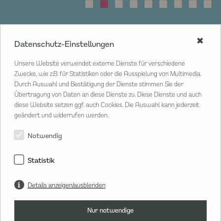
✖
Datenschutz-Einstellungen
CENTER MANAGEMENT
Unsere Website verwendet externe Dienste für verschiedene
Poststraße 33
Zwecke, wie z.B. für Statistiken oder die Ausspielung von Multimedia.
20354 Hamburg
Durch Auswahl und Bestätigung der Dienste stimmen Sie der
Übertragung von Daten an diese Dienste zu. Diese Dienste und auch
T
040 80 802 02 20
diese Website setzen ggf. auch Cookies. Die Auswahl kann jederzeit
M
info@hanseviertel.de
geändert und widerrufen werden.
Herr Lars Sammann
Center Manager
Notwendig
Statistik
Details anzeigen/ausblenden
Nur notwendige