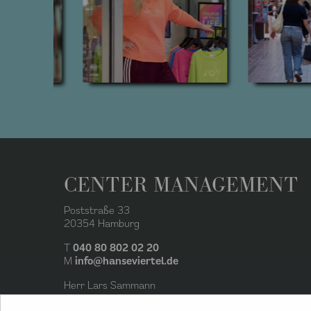
CENTER MANAGEMENT
Poststraße 33
20354 Hamburg
T
040 80 802 02 20
M
info@hanseviertel.de
Herr Lars Sammann
Center Manager