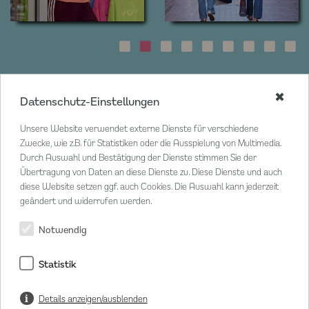
✖
Datenschutz-Einstellungen
CENTER MANAGEMENT
Unsere Website verwendet externe Dienste für verschiedene
Poststraße 33
Zwecke, wie z.B. für Statistiken oder die Ausspielung von Multimedia.
20354 Hamburg
Durch Auswahl und Bestätigung der Dienste stimmen Sie der
Übertragung von Daten an diese Dienste zu. Diese Dienste und auch
T
040 80 802 02 20
diese Website setzen ggf. auch Cookies. Die Auswahl kann jederzeit
M
info@hanseviertel.de
geändert und widerrufen werden.
Herr Lars Sammann
Center Manager
Notwendig
Statistik
Details anzeigen/ausblenden