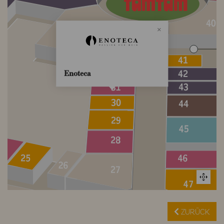
Enoteca
ZURÜCK